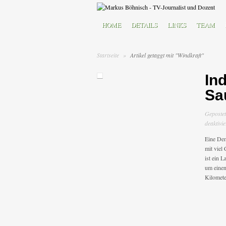
HOME
DETAILS
LINKS
TEAM
Startseite
»
Artikel getaggt mit "Windkraft"
In
Sa
Geposte
deaktivie
Eine Dem
mit viel 
ist ein 
um einen
Kilomete