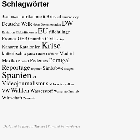
Schlagwörter
3sat
afrika
brexit
Brüssel
10vor10
cumbre vieja
DW
Deutsche Welle
doku
Dokumentation
EU
flüchtlinge
Eaviation
Elektrifizierung
Frontex
GH3
Guardia Civil
hering
Krise
Kanaren
Katalonien
kutterfisch
Madrid
la palma
Lilium
Luftfahrt
Portugal
Mexiko
Podemos
Pipistrel
Reportage
Simbabwe
reporter
skagen
Spanien
srf
Videojournalismus
Volocopter
vulkan
Wahlen
VW
Wasserstoff
Wasserstoffantrieb
Wirtschaft
Zeroavia
Designed by
Elegant Themes
| Powered by
Wordpress