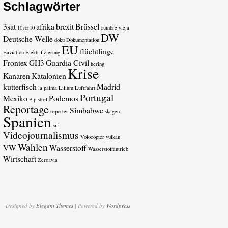
Schlagwörter
3sat
afrika
brexit
Brüssel
10vor10
cumbre vieja
DW
Deutsche Welle
doku
Dokumentation
EU
flüchtlinge
Eaviation
Elektrifizierung
Frontex
GH3
Guardia Civil
hering
Krise
Kanaren
Katalonien
kutterfisch
Madrid
la palma
Lilium
Luftfahrt
Portugal
Mexiko
Podemos
Pipistrel
Reportage
Simbabwe
reporter
skagen
Spanien
srf
Videojournalismus
Volocopter
vulkan
Wahlen
VW
Wasserstoff
Wasserstoffantrieb
Wirtschaft
Zeroavia
Designed by
Elegant Themes
| Powered by
Wordpress