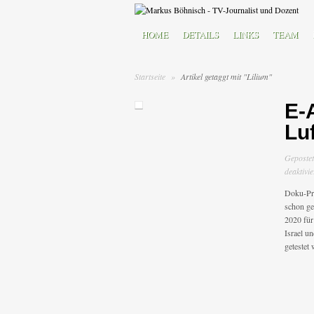
HOME
DETAILS
LINKS
TEAM
Startseite
»
Artikel getaggt mit "Lilium"
E-
Luf
Geposte
deaktivie
Doku-Pro
schon ge
2020 für
Israel u
getestet 