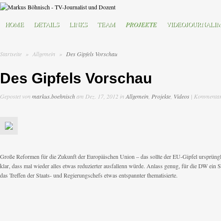
HOME
DETAILS
LINKS
TEAM
PROJEKTE
VIDEOJOURNALI
Startseite
»
Allgemein
»
Des Gipfels Vorschau
Des Gipfels Vorschau
Gepostet von
markus.boehnisch
am Dez. 17, 2012 in
Allgemein
,
Projekte
,
Videos
|
Kommentare
Große Reformen für die Zukunft der Europäischen Union – das sollte der EU-Gipfel ursprüng
klar, dass mal wieder alles etwas reduzierter ausfallenn würde. Anlass genug, für die DW ein 
das Treffen der Staats- und Regierungschefs etwas entspannter thematisierte.