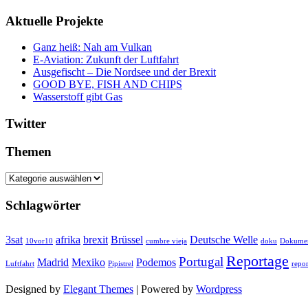
Aktuelle Projekte
Ganz heiß: Nah am Vulkan
E-Aviation: Zukunft der Luftfahrt
Ausgefischt – Die Nordsee und der Brexit
GOOD BYE, FISH AND CHIPS
Wasserstoff gibt Gas
Twitter
Themen
Themen
Schlagwörter
3sat
afrika
brexit
Brüssel
Deutsche Welle
10vor10
cumbre vieja
doku
Dokumen
Reportage
Portugal
Madrid
Mexiko
Podemos
Luftfahrt
Pipistrel
repor
Designed by
Elegant Themes
| Powered by
Wordpress