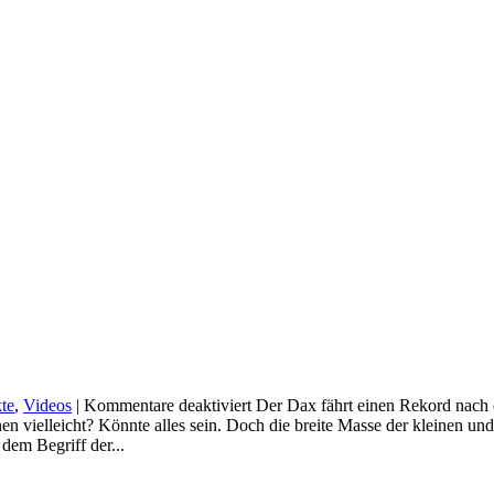
für
te
,
Videos
|
Kommentare deaktiviert
Der Dax fährt einen Rekord nach 
Psychologie
en vielleicht? Könnte alles sein. Doch die breite Masse der kleinen u
für
dem Begriff der...
die
Börse