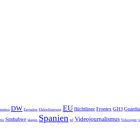
EU
DW
flüchtlinge
Frontex
GH3
Guardia
tation
Eaviation
Elektrifizierung
Spanien
Videojournalismus
Simbabwe
ter
skagen
srf
Volocopter
v