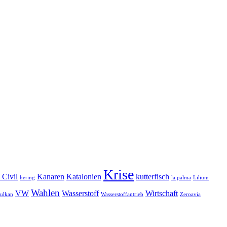
Krise
 Civil
Kanaren
Katalonien
kutterfisch
hering
la palma
Lilium
Wahlen
VW
Wasserstoff
Wirtschaft
ulkan
Wasserstoffantrieb
Zeroavia