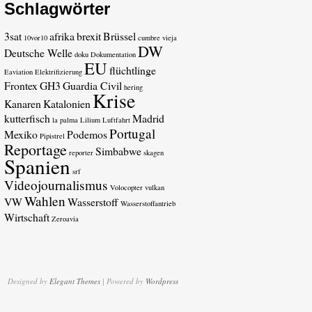
Schlagwörter
3sat
afrika
brexit
Brüssel
10vor10
cumbre vieja
DW
Deutsche Welle
doku
Dokumentation
EU
flüchtlinge
Eaviation
Elektrifizierung
Frontex
GH3
Guardia Civil
hering
Krise
Kanaren
Katalonien
kutterfisch
Madrid
la palma
Lilium
Luftfahrt
Portugal
Mexiko
Podemos
Pipistrel
Reportage
Simbabwe
reporter
skagen
Spanien
srf
Videojournalismus
Volocopter
vulkan
Wahlen
VW
Wasserstoff
Wasserstoffantrieb
Wirtschaft
Zeroavia
Designed by
Elegant Themes
| Powered by
Wordpress