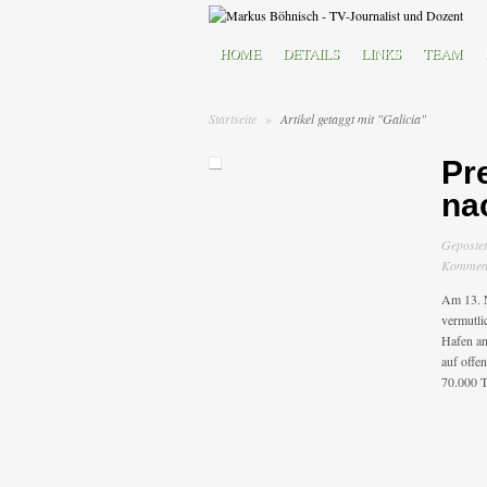
HOME
DETAILS
LINKS
TEAM
Startseite
»
Artikel getaggt mit "Galicia"
Pr
na
Geposte
Kommenta
Am 13. N
vermutli
Hafen an
auf offe
70.000 T