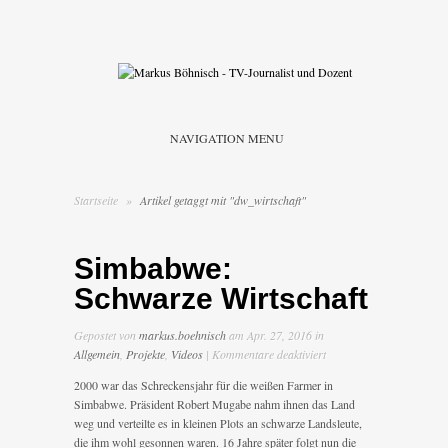
NAVIGATION MENU
Startseite
»
Artikel getaggt mit "dw_wirtschaft"
Simbabwe:
Schwarze Wirtschaft
Gepostet von
markus.boehnisch
am Apr. 27, 2016 in
für
Allgemein
,
Projekte
,
Videos
|
Kommentare deaktiviert
Simbabwe:
2000 war das Schreckensjahr für die weißen Farmer in
Schwarze
Simbabwe. Präsident Robert Mugabe nahm ihnen das Land
Wirtschaft
weg und verteilte es in kleinen Plots an schwarze Landsleute,
die ihm wohl gesonnen waren. 16 Jahre später folgt nun die